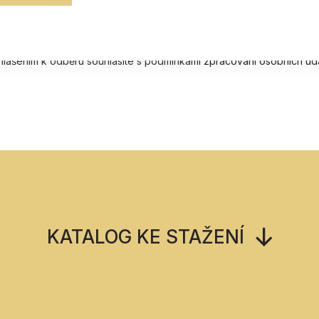
ihlášením k odběru souhlasíte s podmínkami
zpracování osobních úd
KATALOG KE STAŽENÍ