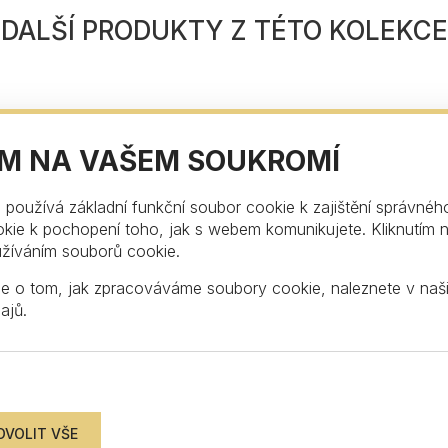
DALŠÍ PRODUKTY Z TÉTO KOLEKCE
ÁM NA VAŠEM SOUKROMÍ
používá základní funkční soubor cookie k zajištění správnéh
kie k pochopení toho, jak s webem komunikujete. Kliknutím na
užíváním souborů cookie.
ZŮSTAŇTE V KONTAKTU
ce o tom, jak zpracováváme soubory cookie, naleznete v na
ajů
.
 newsletteru a buďte tak mezi prvními, kdo se d