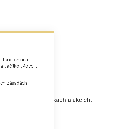
o fungování a
 tlačítko „Povolit
šich
zásadách
ozví o našich novinkách a akcích.