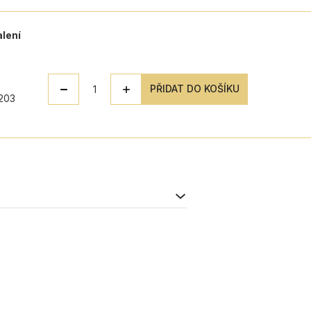
alení
PŘIDAT DO KOŠÍKU
203