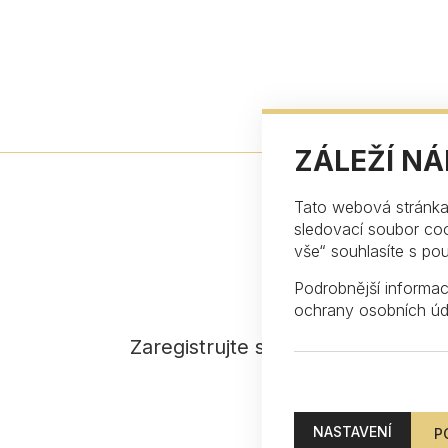
ZÁLEŽÍ N
Tato webová stránka 
sledovací soubor coo
vše“ souhlasíte s po
Podrobnější informa
ochrany osobních úd
Zaregistrujte se k odběru našeho
NASTAVENÍ