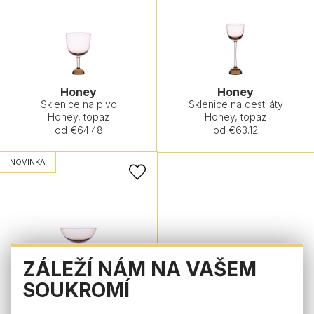
Honey
Honey
Sklenice na pivo
Sklenice na destiláty
Honey, topaz
Honey, topaz
od €64.48
od €63.12
NOVINKA
ZÁLEŽÍ NÁM NA VAŠEM
SOUKROMÍ
Honey
Sklenice na koktejl