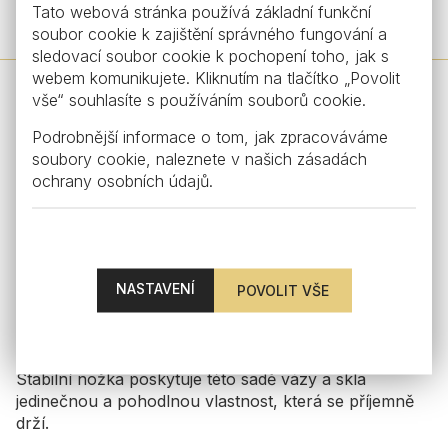
Honey, topaz
Tato webová stránka používá základní funkční
od €69.52
soubor cookie k zajištění správného fungování a
sledovací soubor cookie k pochopení toho, jak s
webem komunikujete. Kliknutím na tlačítko „Povolit
vše“ souhlasíte s používáním souborů cookie.
Podrobnější informace o tom, jak zpracováváme
soubory cookie, naleznete v našich
zásadách
ochrany osobních údajů
.
NASTAVENÍ
Stabilní nožka poskytuje této sadě vázy a skla
jedinečnou a pohodlnou vlastnost, která se příjemně
drží.