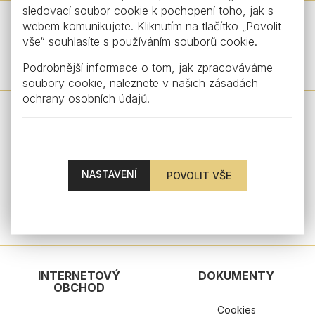
sledovací soubor cookie k pochopení toho, jak s
webem komunikujete. Kliknutím na tlačítko „Povolit
vše“ souhlasíte s používáním souborů cookie.
Podrobnější informace o tom, jak zpracováváme
soubory cookie, naleznete v našich
zásadách
ochrany osobních údajů
.
ÚSTŘEDÍ
SKLÁRNA HARRACHOV
Nový Svět 95, 512 46 Harrachov
NASTAVENÍ
obchod@sklarnaharrachov.cz
+420 730 511 117
Česká republika
INTERNETOVÝ
DOKUMENTY
OBCHOD
Cookies