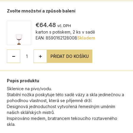
Zvolte množství a způsob balení
€64.48
vč. DPH
karton s potiskem, 2 ks v sadě
EAN: 8590162128008
Skladem
PŘIDAT DO KOŠÍKU
Popis produktu
Sklenice na pivo/vodu.
Stabilní nožka poskytuje této sadě vázy a skla jedinečnou a
pohodlnou vlastnost, která se příjemně drží.
Designová jednoduchost vytvořená řemeslným uměním
našich sklářských mistrů.
Inspirováno medem, bratrancem tekoucího roztaveného
skla.