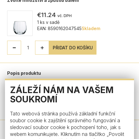
Zvolte množství a způsob balení
€11.24
vč. DPH
1 ks v sadě
EAN: 8590162047545
Skladem
PŘIDAT DO KOŠÍKU
Popis produktu
ZÁLEŽÍ NÁM NA VAŠEM
Parametry produktu
SOUKROMÍ
Máte dotaz?
Tato webová stránka používá základní funkční
soubor cookie k zajištění správného fungování a
sledovací soubor cookie k pochopení toho, jak s
webem komunikujete. Kliknutím na tlačítko „Povolit
Design od