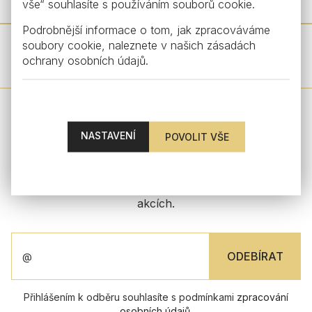
vše“ souhlasíte s používáním souborů cookie.
Podrobnější informace o tom, jak zpracováváme
soubory cookie, naleznete v našich
zásadách
DALŠÍ PRODUKTY Z TÉTO KOLEKCE
ochrany osobních údajů
.
ZŮSTAŇTE V KONTAKTU
NASTAVENÍ
Zaregistrujte se k odběru našeho newsletteru a buďte
tak mezi prvními, kdo se dozví o našich novinkách a
akcích.
Přihlášením k odběru souhlasíte s podmínkami
zpracování
osobních údajů
.