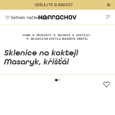
UDĚLEJTE SI RADOST
Selhalo načtení obsahu
HOME
PRODUKTY
SKLENICE
KOKTEJLY
SKLENICE NA KOKTEJL MASARYK, KŘIŠŤÁL
Sklenice na koktejl
Masaryk, křišťál