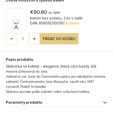
Zvolte množství a způsob balení
€90.60
vč. DPH
karton bez potisku, 2 ks v sadě
EAN: 8590162100110
Skladem
PŘIDAT DO KOŠÍKU
Popis produktu
Sklenička na koktejl – elegance, která oživí každý stůl.
Historie přetavená do skla.
Jedinečný set, který do Černínského paláce pro někdejšího ministra
zahraničí Československa Jana Masaryka, navrhl roku 1947
výtvarník Rudolf Schwedler.
Sklenice poznáte podle unikátní velké vzduchové bubliny.
Parametry produktu