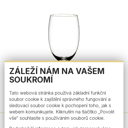
ZÁLEŽÍ NÁM NA VAŠEM
SOUKROMÍ
Tato webová stránka používá základní funkční
Airtwist
soubor cookie k zajištění správného fungování a
Sklenice na pivo Airtwist, křišťál
from €68
sledovací soubor cookie k pochopení toho, jak s
webem komunikujete. Kliknutím na tlačítko „Povolit
vše“ souhlasíte s používáním souborů cookie.