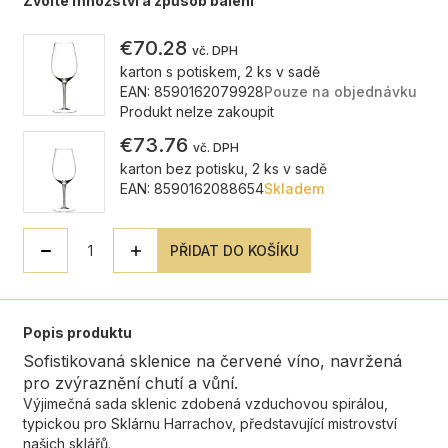
Zvolte množství a způsob balení
€70.28
vč. DPH
karton s potiskem, 2 ks v sadě
EAN: 8590162079928
Pouze na objednávku
Produkt nelze zakoupit
€73.76
vč. DPH
karton bez potisku, 2 ks v sadě
EAN: 8590162088654
Skladem
PŘIDAT DO KOŠÍKU
Popis produktu
Sofistikovaná sklenice na červené víno, navržená
pro zvýraznění chutí a vůní.
Výjimečná sada sklenic zdobená vzduchovou spirálou,
typickou pro Sklárnu Harrachov, představující mistrovství
našich sklářů.