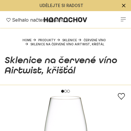
UDĚLEJTE SI RADOST
Selhalo načtení obsahu
HOME
PRODUKTY
SKLENICE
ČERVENÉ VÍNO
SKLENICE NA ČERVENÉ VÍNO AIRTWIST, KŘIŠŤÁL
Sklenice na červené víno
Airtwist, křišťál