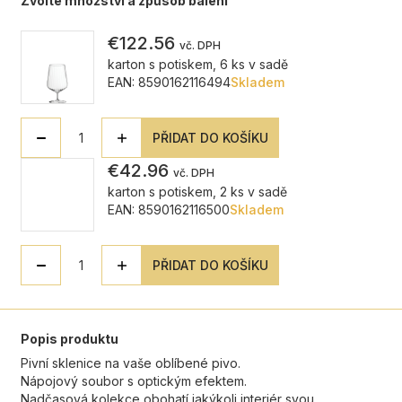
Zvolte množství a způsob balení
€122.56
vč. DPH
karton s potiskem, 6 ks v sadě
EAN: 8590162116494
Skladem
PŘIDAT DO KOŠÍKU
€42.96
vč. DPH
karton s potiskem, 2 ks v sadě
EAN: 8590162116500
Skladem
PŘIDAT DO KOŠÍKU
Popis produktu
Pivní sklenice na vaše oblíbené pivo.
Nápojový soubor s optickým efektem.
Nadčasová kolekce obohatí jakýkoli interiér svou