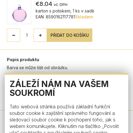
€8.04
vč. DPH
karton s potiskem, 1 ks v sadě
EAN: 8590162117781
Skladem
PŘIDAT DO KOŠÍKU
Popis produktu
Barva se může lišit od obrázku.
Parametry produktu
ZÁLEŽÍ NÁM NA VAŠEM
SOUKROMÍ
Máte dotaz?
Tato webová stránka používá základní funkční
soubor cookie k zajištění správného fungování a
sledovací soubor cookie k pochopení toho, jak s
Design od
webem komunikujete. Kliknutím na tlačítko „Povolit
vše“ souhlasíte s používáním souborů cookie.