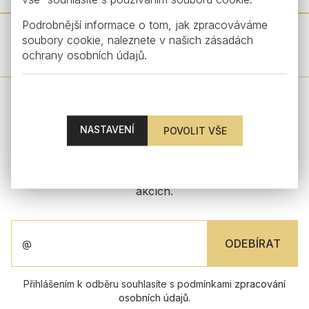
Podrobnější informace o tom, jak zpracováváme
soubory cookie, naleznete v našich
zásadách
DALŠÍ PRODUKTY Z TÉTO KOLEKCE
ochrany osobních údajů
.
ZŮSTAŇTE V KONTAKTU
NASTAVENÍ
Zaregistrujte se k odběru našeho newsletteru a buďte
tak mezi prvními, kdo se dozví o našich novinkách a
akcích.
Přihlášením k odběru souhlasíte s podmínkami
zpracování
osobních údajů
.