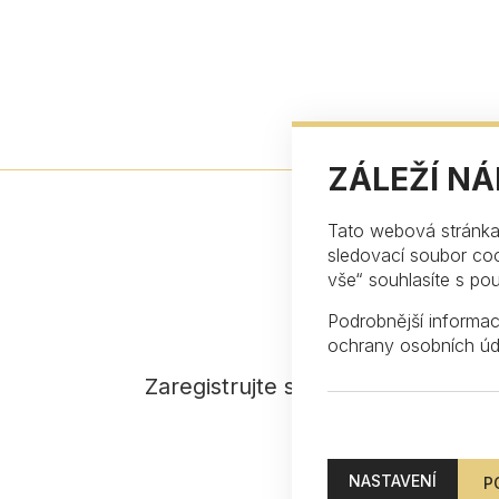
ZÁLEŽÍ N
Tato webová stránka 
sledovací soubor coo
vše“ souhlasíte s po
Podrobnější informa
ochrany osobních úd
Zaregistrujte se k odběru našeho
NASTAVENÍ