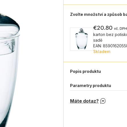
Zvolte množství a způsob b
€20.80
vč. DPH
karton bez potisku
sadě
EAN: 859016205
Skladem
Popis produktu
Parametry produktu
Máte dotaz?