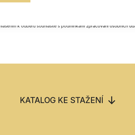
ihlášením k odběru souhlasíte s podmínkami
zpracování osobních úd
KATALOG KE STAŽENÍ