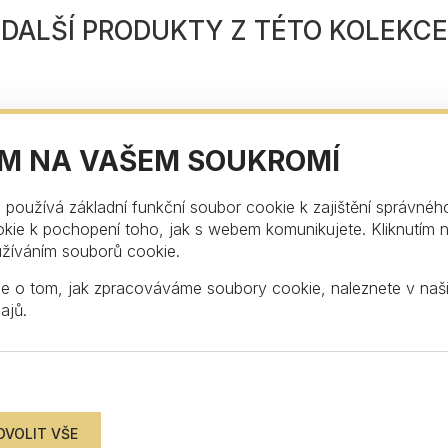
DALŠÍ PRODUKTY Z TÉTO KOLEKCE
ÁM NA VAŠEM SOUKROMÍ
používá základní funkční soubor cookie k zajištění správnéh
kie k pochopení toho, jak s webem komunikujete. Kliknutím na
užíváním souborů cookie.
ZŮSTAŇTE V KONTAKTU
ce o tom, jak zpracováváme soubory cookie, naleznete v na
ajů
.
 newsletteru a buďte tak mezi prvními, kdo se d