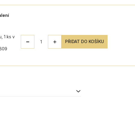
alení
, 1 ks v
PŘIDAT DO KOŠÍKU
5809