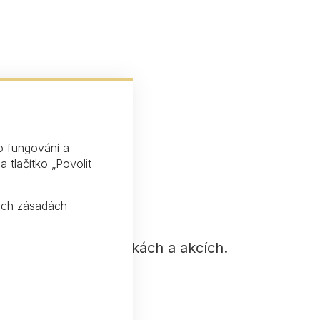
o fungování a
 tlačítko „Povolit
šich
zásadách
ozví o našich novinkách a akcích.