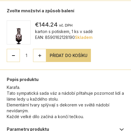
Zvolte množství a způsob balení
€144.24
vč. DPH
karton s potiskem, 1 ks v sadě
EAN: 8590162128190
Skladem
PŘIDAT DO KOŠÍKU
Popis produktu
Karafa.
Tato sympatická sada váz a nádobí přitahuje pozornost lidí a
láme ledy u každého stolu.
Elementární tvary splývají s dekorem ve světě nádobí
nevídaným.
Každé velké dílo začíná a končí tečkou.
Parametry produktu